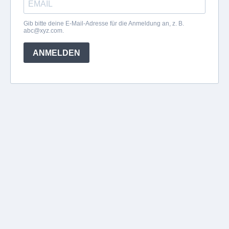
Gib bitte deine E-Mail-Adresse für die Anmeldung an, z. B.
abc@xyz.com
.
ANMELDEN